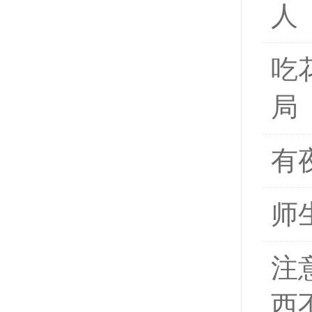
人
吃
局
有
师
注
西