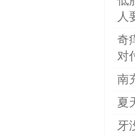
低
人
奇
对
南
夏
牙