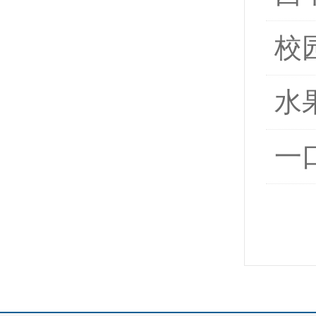
校
水
一