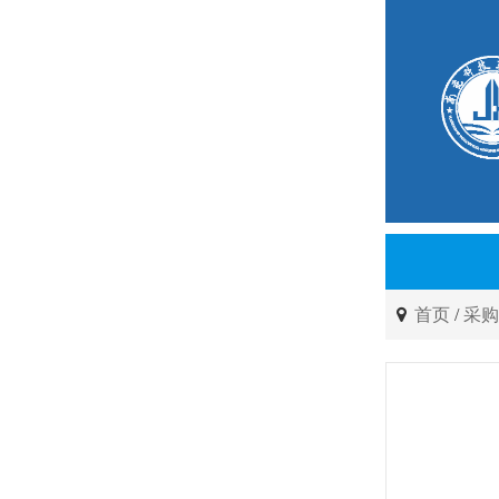
首页
/
采